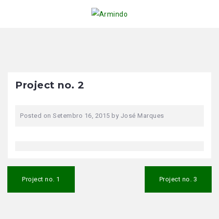
Skip
to
content
Project no. 2
Posted on
Setembro 16, 2015
by
José Marques
Navegação
de
Project no. 1
Project no. 3
artigos